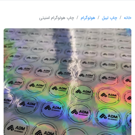
خانه
چاپ لیبل
هولوگرام
چاپ هولوگرام امنیتی