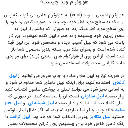
هولوگرام وید چیست؟
هولوگرام امنیتی یا وید (void) به هولوگرام هایی می گویند که پس
از اینکه به سطح مورد نظر خود بچسبند، در صورت کندن رد خود را
روی سطح مورد نظر میگذارند. به صورتی که بخشی از لیبل به
سطح زیرین خود چسبیده و به همراه لیبل کنده نمیشود، این کار
باعث می شود که لیبل آسیب دیده و مشخص شود این لیبل قبلا
کنده شده است و بعنوان مثلا درب بسته بندی محصول شما باز
شده است. از این روی از هولوگرام های امنیتی (وید) برای مواردی
مانند گارانتی محصولات استفاده می شود.
در صورت نیاز به لیبل های ساده با چاپ سریع می توانید از
لیبل
کاغذی
استفاده کنید، برای اینکه لیبل کاغذی شما مقاوم تر شود و
به آسانی تمیز شود می توانید لیبلی با پوشش سلفون انتخاب کنید
و از صفحه
لیبل سلفونی
قیمت آن را محاسبه کنید. در صورتی که
لیبلی کاملا ضد آب نیاز دارید از صفحه
لیبل شیشه ای
و
لیبل pvc
سفید
خانه چاپ و گرافیک بازدید نمایید، اما اگر دنبال لیبلی لوکس
هستید
لیبل متالایز
بهترین انتخاب شما خواهد بود.
لیبل کرافت
با
رنگ کاهی خاص خود برای چسبیدن روی کارتن محصولات بسیار