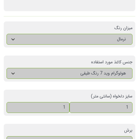
میزان رنگ
نرمال
جنس کاغذ مورد استفاده
هولوگرام وید 7 رنگ طیفی
سایز دلخواه (سانتی متر)
برش