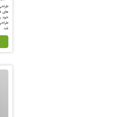
طراحی
های ف
طراحی
شد.