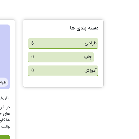
دسته بندی ها
طراحی
6
چاپ
0
آموزش
0
طرا
تاریخ 
در این
های جه
ها کار
والت د