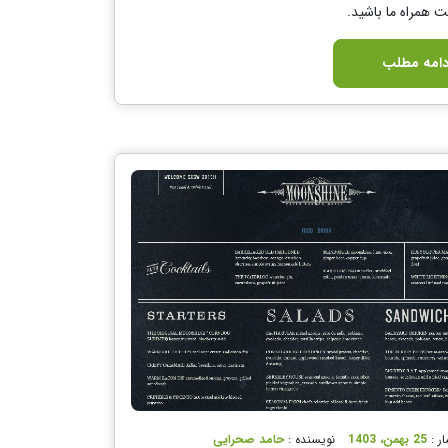
ت همراه ما باشید.
دامه مطلب
ار :
25 بهمن، 1403
نویسنده :
حامد صحرایی