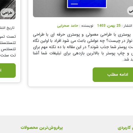
حی
طراحی
انتشار :
25 بهمن، 1403
نویسنده :
حامد صحرایی
تاریخ انتش
 پوستری با طراحی معمولی و پوستری حرفه ای با طراحی
تست تس 
از در چیست؟ چه عواملی باعث می شود افراد با اولین نگاه
تتستتس
 پوستر شما جذب شوند؟ در این مقاله با ده نکته مهم برای
تتستتس 
و چاپ پوستر با بالاترین بازدهی برای تبلیغات شما آشنا
تت ستت 
د شد.
ا
ادامه مطلب
 کاربردی
پرفروش‌ترین محصولات