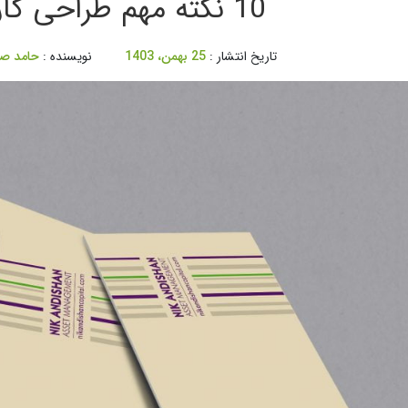
10 نکته مهم طراحی کارت ویزیت
تاریخ انتشار :
25 بهمن، 1403
نویسنده :
حامد ص