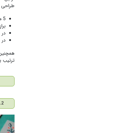
طراحی د
5 میلی متر از هر لبه ی کارت ویزیت باید خالی باشد
برای
در 
در طر
ترتیب ب
2. با وجود محدودیت ها خلاق باشید