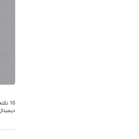
10 نک
دیجیتال